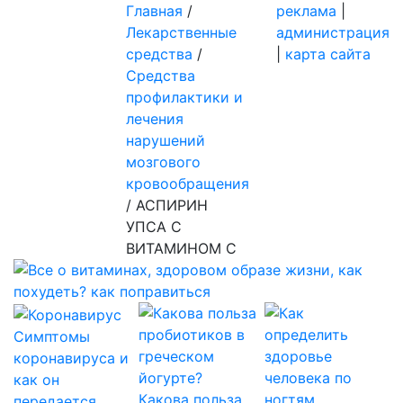
Главная
/
реклама
|
Лекарственные
администрация
средства
/
|
карта сайта
Средства
профилактики и
лечения
нарушений
мозгового
кровообращения
/
АСПИРИН
УПСА С
ВИТАМИНОМ С
Симптомы
коронавируса и
как он
Какова польза
передается