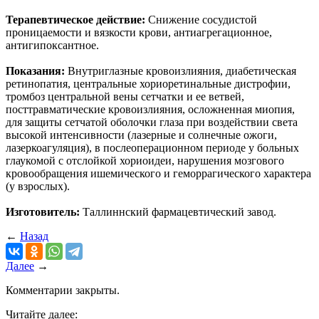
Терапевтическое действие:
Снижение сосудистой
проницаемости и вязкости крови, антиагрегационное,
антигипоксантное.
Показания:
Внутриглазные кровоизлияния, диабетическая
ретинопатия, центральные хориоретинальные дистрофии,
тромбоз центральной вены сетчатки и ее ветвей,
посттравматические кровоизлияния, осложненная миопия,
для защиты сетчатой оболочки глаза при воздействии света
высокой интенсивности (лазерные и солнечные ожоги,
лазеркоагуляция), в послеоперационном периоде у больных
глаукомой с отслойкой хориоидеи, нарушения мозгового
кровообращения ишемического и геморрагического характера
(у взрослых).
Изготовитель:
Таллиннский фармацевтический завод.
←
Назад
Далее
→
Комментарии закрыты.
Читайте далее: