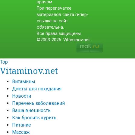
врачом.
При перепечатке
материалов сайта гипер-
ссылка на сайт
обязательна.
Все права защищены
©2003-2026. Vitaminov.net
Top
Vitaminov.net
Витамины
Диеты для похудания
Новости
Перечень заболеваний
Ваша внешность
Как бросить курить
Питание
Массаж