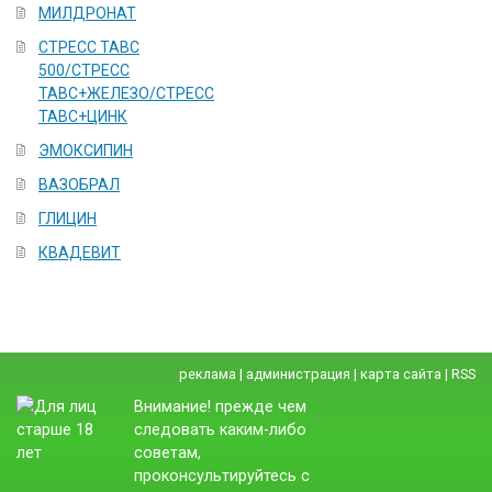
МИЛДРОНАТ
CTPЕCC TABC
500/CTPЕCC
TABC+ЖЕЛЕЗО/СТРЕСС
ТАВС+ЦИНК
ЭМОКСИПИН
ВАЗОБРАЛ
ГЛИЦИН
КВАДЕВИТ
реклама
|
администрация
|
карта сайта
|
RSS
Внимание! прежде чем
следовать каким-либо
советам,
проконсультируйтесь с