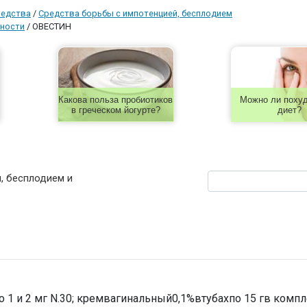
редства
/
Средства борьбы с импотенцией, бесплодием
ности
/
ОВЕСТИН
Какова польза пробиотиков
Можно ли похуд
в греческом йогурте?
диет?
, бесплодием и
о 1 и 2 мг N.30; кремвагинальный0,1%втубахпо 15 гв компл