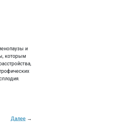
менопаузы и
ы, которым
асстройства,
атрофических
сплодия.
Далее
→