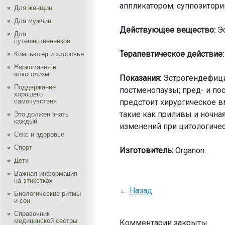
аппликатором; суппозитории
Для женщин
Для мужчин
Действующее вещество:
Эс
Для
путешественников
Терапевтическое действие:
Компьютер и здоровье
Наркомания и
алкоголизм
Показания:
Эстрогендефици
Поддержание
постменопаузы; пред- и п
хорошего
самочувствия
предстоит хирургическое 
такие как приливы и ночна
Это должен знать
каждый
изменений при цитологиче
Секс и здоровье
Спорт
Изготовитель:
Organon.
Дети
Важная информация
на этикетках
←
Назад
Биологические ритмы
и сон
Справочник
медицинской сестры
Комментарии закрыты.