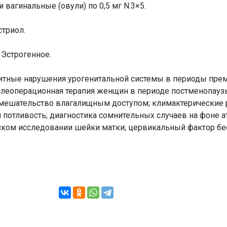
 вагинальные (овули) по 0,5 мг N.3×5.
триол.
Эстрогенное.
тные нарушения урогенитальной системы в периоды пре
ослеоперационная терапия женщин в периоде постменопауз
вмешательство влагалищным доступом; климактерические р
я потливость; диагностика сомнительных случаев на фоне 
ском исследовании шейки матки; цервикальный фактор бе