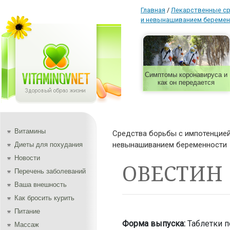
Главная
/
Лекарственные с
и невынашиванием беремен
Симптомы коронавируса и
как он передается
Витамины
Средства борьбы с импотенцией
невынашиванием беременности
Диеты для похудания
Новости
ОВЕСТИН
Перечень заболеваний
Ваша внешность
Как бросить курить
Питание
Форма выпуска:
Таблетки п
Массаж