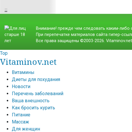
;
;;
Внимание! прежде чем следовать каким-либо с
При перепечатке материалов сайта гипер-ссылк
Все права защищены ©2003-2026. Vitaminov.ne
Top
Vitaminov.net
Витамины
Диеты для похудания
Новости
Перечень заболеваний
Ваша внешность
Как бросить курить
Питание
Массаж
Для женщин