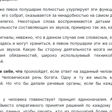
же левое полушарие полностью узурпирует эти функци
 его собрат, оказывается за ненадобностью на самом 
елегко. Некоторые слова воспринимаются детьми 
ельности составляющих их звуков, примерно так же, к
гналы, неважно, что в данном случае они словесные, 
здесь и могут храниться, в левом полушарии эти же 
ых звуков. Какую бы сторону деятельности мозга ни
ения обязанностей, широко используемый технико
й.
е себе, что
произойдет, если ответ на заданный чело
. Человеческая речь богата. Одну и ту же мысль
й. Но что бы делали речевые органы, если бы каж
 у человека главенствует принцип единоначалия. 
 Вместо оперативного принятия решений по каждому 
но данных, чтобы решить, кто из полушарий более 