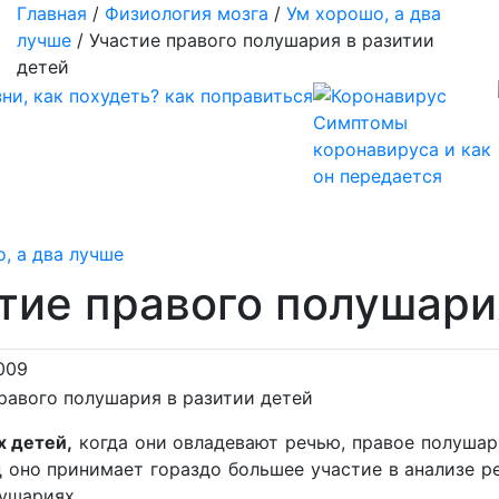
Главная
/
Физиология мозга
/
Ум хорошо, а два
лучше
/
Участие правого полушария в разитии
детей
Симптомы
коронавируса и как
он передается
, а два лучше
тие правого полушари
009
х детей,
когда они овладевают речью, правое полушари
 оно принимает гораздо большее участие в анализе р
лушариях.