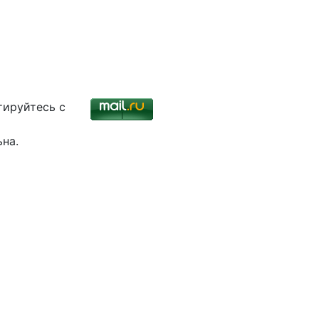
тируйтесь с
ьна.