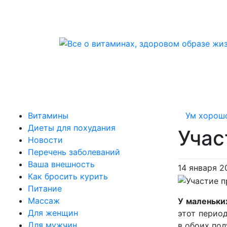
Витамины
Ум хорошо
Диеты для похудания
Учас
Новости
Перечень заболеваний
Ваша внешность
14 января 2
Как бросить курить
Питание
Массаж
У маленьки
Для женщин
этот период
Для мужчин
в обоих по