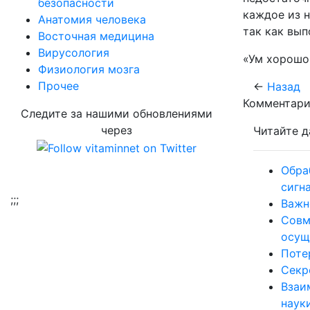
безопасности
каждое из н
Aнатомия человека
так как вып
Восточная медицина
Вирусология
«Ум хорошо
Физиология мозга
Прочее
←
Назад
Комментари
Следите за нашими обновлениями
через
Читайте д
Обра
сигн
;
;;
Важн
Совм
осущ
Поте
Секр
Взаи
наук