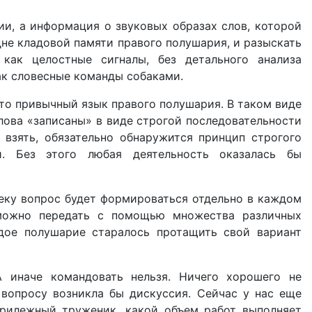
и, а информация о звуковых образах слов, которой
дне кладовой памяти правого полушария, и разыскать
как целостные сигналы, без детального анализа
ак словесные команды собаками.
это привычный язык правого полушария. В таком виде
слова «записаны» в виде строгой последовательности
 взять, обязательно обнаружится принцип строгого
й. Без этого любая деятельность оказалась бы
веку вопрос будет формироваться отдельно в каждом
 можно передать с помощью множества различных
дое полушарие старалось протащить свой вариант
А иначе командовать нельзя. Ничего хорошего не
вопросу возникла бы дискуссия. Сейчас у нас еще
прилежный труженик, какой объем работ выполняет