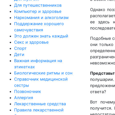
Для путешественников
Однако поз
Компьютер и здоровье
располагает
Наркомания и алкоголизм
ее здесь н
Поддержание хорошего
последоват
самочувствия
Это должен знать каждый
Подобные си
Секс и здоровье
они только 
Спорт
определенн
Дети
разгранич
Важная информация на
невозможно
этикетках
Биологические ритмы и сон
Представьт
Справочник медицинской
полушарии
сестры
предложени
Позвоночник
ответа?
Аллергия
Вот почему
Лекарственные средства
получится.
Правила лекарственной
недостаточ