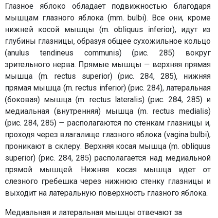
Глазное яблоко обладает подвижностью благодаря
мышцам глазного яблока (mm. bulbi). Все они, кроме
нижней косой мышцы (m. obliquus inferior), идут из
глубины глазницы, образуя общее сухожильное кольцо
(anulus tendineus communis) (рис. 285) вокруг
зрительного нерва. Прямые мышцы — верхняя прямая
мышца (m. rectus superior) (рис. 284, 285), нижняя
прямая мышца (m. rectus inferior) (рис. 284), латеральная
(боковая) мышца (m. rectus lateralis) (рис. 284, 285) и
медиальная (внутренняя) мышца (m. rectus medialis)
(рис. 284, 285) — располагаются по стенкам глазницы и,
проходя через влагалище глазного яблока (vagina bulbi),
проникают в склеру. Верхняя косая мышца (m. obliquus
superior) (рис. 284, 285) располагается над медиальной
прямой мышцей. Нижняя косая мышца идет от
слезного гребешка через нижнюю стенку глазницы и
выходит на латеральную поверхность глазного яблока.
Медиальная и латеральная мышцы отвечают за