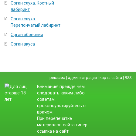
Орган слуха. Костный
лабиринт
Орган слуха.
Перепончатый лабиринт
Орган обоняния
Орган вкуса
реклама
|
администрация
|
карта сайта
|
RSS
Внимание! прежде чем
следовать каким-либо
советам,
проконсультируйтесь с
врачом.
При перепечатке
материалов сайта гипер-
ссылка на сайт