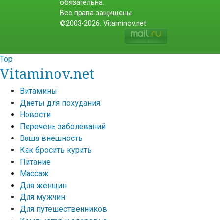
обязательна.
Все права защищены
©2003-2026. Vitaminov.net
Top
Vitaminov.net
Витамины
Диеты для похудания
Новости
Перечень заболеваний
Ваша внешность
Как бросить курить
Питание
Массаж
Для женщин
Для мужчин
Для путешественников