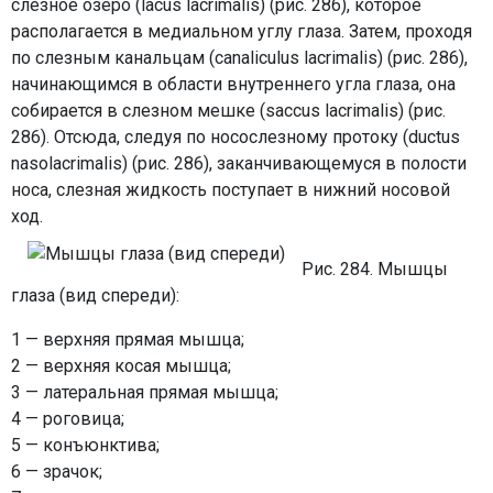
слезное озеро (lacus lacrimalis) (рис. 286), которое
располагается в медиальном углу глаза. Затем, проходя
по слезным канальцам (canaliculus lacrimalis) (рис. 286),
начинающимся в области внутреннего угла глаза, она
собирается в слезном мешке (saccus lacrimalis) (рис.
286). Отсюда, следуя по носослезному протоку (ductus
nasolacrimalis) (рис. 286), заканчивающемуся в полости
носа, слезная жидкость поступает в нижний носовой
ход.
Рис. 284. Мышцы
глаза (вид спереди):
1 — верхняя прямая мышца;
2 — верхняя косая мышца;
3 — латеральная прямая мышца;
4 — роговица;
5 — конъюнктива;
6 — зрачок;