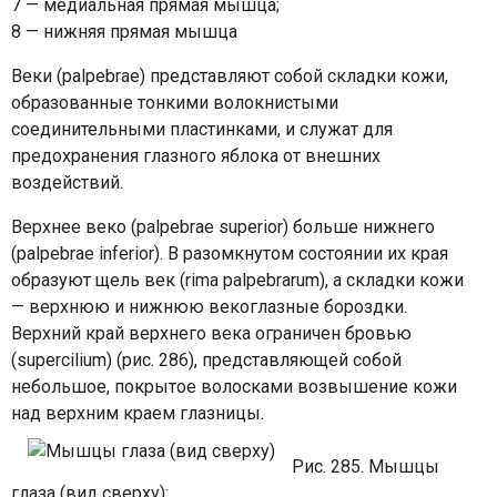
7 — медиальная прямая мышца;
8 — нижняя прямая мышца
Веки (palpebrae) представляют собой складки кожи,
образованные тонкими волокнистыми
соединительными пластинками, и служат для
предохранения глазного яблока от внешних
воздействий.
Верхнее веко (palpebrae superior) больше нижнего
(palpebrae inferior). В разомкнутом состоянии их края
образуют щель век (rima palpebrarum), а складки кожи
— верхнюю и нижнюю векоглазные бороздки.
Верхний край верхнего века ограничен бровью
(supercilium) (рис. 286), представляющей собой
небольшое, покрытое волосками возвышение кожи
над верхним краем глазницы.
Рис. 285. Мышцы
глаза (вид сверху):