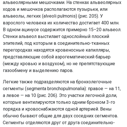
альвеолярными мешочками. На стенках альвеолярных
ходов и мешочков располагаются пузырьки, или
альвеолы, легких (alveoli pulmonis) (рис. 205). У
взрослого человека их количество достигает 400 млн.
В одном ацинусе содержится примерно 15–20 альвеол.
Стенки альвеол выстилает однослойный плоский
эпителий, под которым в соединительно-тканных
перегородках находятся кровеносные капилляры,
представляющие собой аэрогематический барьер
(между кровью и воздухом), но не препятствующие
газообмену и выделению паров.
Легкие также подразделяются на бронхолегочные
сегменты (segmenta bronchopulmonalia): правое — на 11,
а левое — на 10 (рис. 206). Это участки легочной доли,
которые вентилируются только одним бронхом 3-го
порядка и кровоснабжаются одной артерией. Вены
обычно бывают общие для двух соседних сегментов.
Сегменты отделяются друг от друга соединительно-