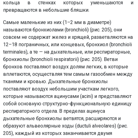
кольца в стенках которых уменьшаются и
превращаются в небольшие бляшки.
Самые маленькие из них (1–2 мм в диаметре)
называются бронхиолами (bronchioli) (рис. 205), они
совсем не содержат желез и хрящей, разветвляются на
12–18 пограничных, или концевых, бронхиол (bronchioli
terminales), а те — на дыхательные, или респираторные,
бронхиолы (bronchioli respiratorii) (рис. 205). Ветви
бронхов поставляют воздух долям легких, в которые
вплетаются, осуществляя тем самым газообмен между
тканями и кровью. Дыхательные бронхиолы
поставляют воздух небольшим участкам легкого,
которые называются ацинусами (acini) и представляют
собой основную структурно-функциональную единицу
респираторного отдела. В пределах ацинуса
дыхательные бронхиолы ветвятся, расширяются и
образуют альвеолярные ходы (ductuli alveolares) (рис.
205), каждый из которых заканчивается двумя