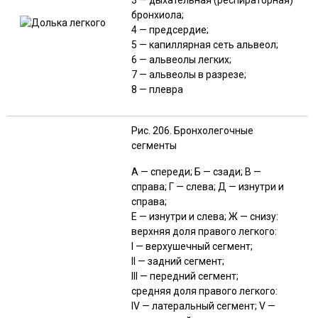
3 — дыхательная (респираторная)
бронхиола;
4 — предсердие;
5 — капиллярная сеть альвеол;
6 — альвеолы легких;
7 — альвеолы в разрезе;
8 — плевра
Рис. 206. Бронхолегочные
сегменты
А — спереди; Б — сзади; В —
справа; Г — слева; Д — изнутри и
справа;
Е — изнутри и слева; Ж — снизу:
верхняя доля правого легкого:
I — верхушечный сегмент;
II — задний сегмент;
III — передний сегмент;
средняя доля правого легкого:
IV — латеральный сегмент; V —