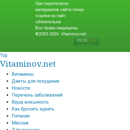
При перепечатке
материалов сайта гипер-
ссылка на сайт
обязательна.
Все права защищены
©2003-2026. Vitaminov.net
Top
Vitaminov.net
Витамины
Диеты для похудания
Новости
Перечень заболеваний
Ваша внешность
Как бросить курить
Питание
Массаж
Для женщин