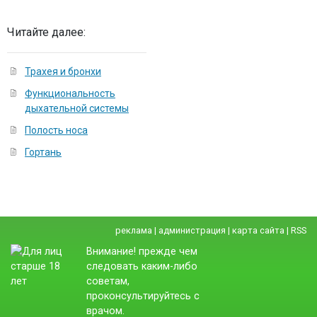
Читайте далее:
Трахея и бронхи
Функциональность
дыхательной системы
Полость носа
Гортань
реклама
|
администрация
|
карта сайта
|
RSS
Внимание! прежде чем
следовать каким-либо
советам,
проконсультируйтесь с
врачом.