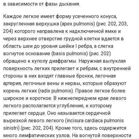
в зависимости от фазы дыхания.
Каждое легкое имеет форму усеченного конуса,
закругленная верхушка (apex pulmonis) (рис. 202, 203,
204) которого направлена к надключичной ямке и
через верхнее отверстие грудной клетки вдается в
область шеи до уровня шейки I ребра, а слегка
вогнутое основание (basis pulmonis) (рис. 202)
обращено к куполу диафрагмы. Наружная выпуклая
поверхность легких прилегает к ребрам, с внутренней
стороны в них входят главные бронхи, легочная
артерия, легочные вены и нервы, которые образуют
корень легких (radix pulmonis). Правое легкое более
широкое и короткое. В нижнепереднем крае левого
легкого располагается углубление, к которому
прилегает сердце. Оно называется сердечной
вырезкой левого легкого (incisura cardiaca pulmonis
sinistri) (рис. 202, 204). Кроме того, здесь содержится
много лимфатических узлов. На вогнутой поверхности