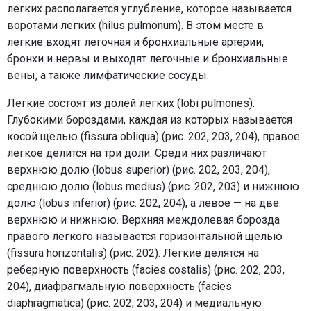
легких располагается углубление, которое называется
воротами легких (hilus pulmonum). В этом месте в
легкие входят легочная и бронхиальные артерии,
бронхи и нервы и выходят легочные и бронхиальные
вены, а также лимфатические сосуды.
Легкие состоят из долей легких (lobi pulmones).
Глубокими бороздами, каждая из которых называется
косой щелью (fissura obliqua) (рис. 202, 203, 204), правое
легкое делится на три доли. Среди них различают
верхнюю долю (lobus superior) (рис. 202, 203, 204),
среднюю долю (lobus medius) (рис. 202, 203) и нижнюю
долю (lobus inferior) (рис. 202, 204), а левое — на две:
верхнюю и нижнюю. Верхняя междолевая борозда
правого легкого называется горизонтальной щелью
(fissura horizontalis) (рис. 202). Легкие делятся на
реберную поверхность (facies costalis) (рис. 202, 203,
204), диафрагмальную поверхность (facies
diaphragmatica) (рис. 202, 203, 204) и медиальную