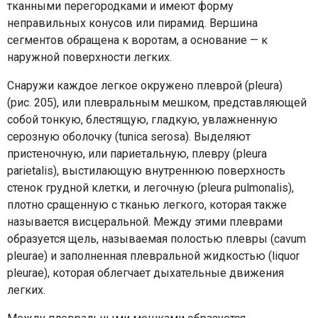
тканными перегородками и имеют форму
неправильных конусов или пирамид. Вершина
сегментов обращена к воротам, а основание — к
наружной поверхности легких.
Снаружи каждое легкое окружено плеврой (pleura)
(рис. 205), или плевральным мешком, представляющей
собой тонкую, блестящую, гладкую, увлажненную
серозную оболочку (tunica serosa). Выделяют
пристеночную, или париетальную, плевру (pleura
parietalis), выстилающую внутреннюю поверхность
стенок грудной клетки, и легочную (pleura pulmonalis),
плотно сращенную с тканью легкого, которая также
называется висцеральной. Между этими плеврами
образуется щель, называемая полостью плевры (cavum
pleurae) и заполненная плевральной жидкостью (liquor
pleurae), которая облегчает дыхательные движения
легких.