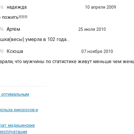
надежда
16
10 апреля 2009
 пожить!!!!!!
Артём
76
25 июля 2010
ушка(весы) умерла в 102 года…
Ксюша
70
07 ноября 2010
реврали, что мужчины по статистике живут меньше чем жен
я оптимальным
польза дикоросов и
рат: медицинские
 эксплуатации