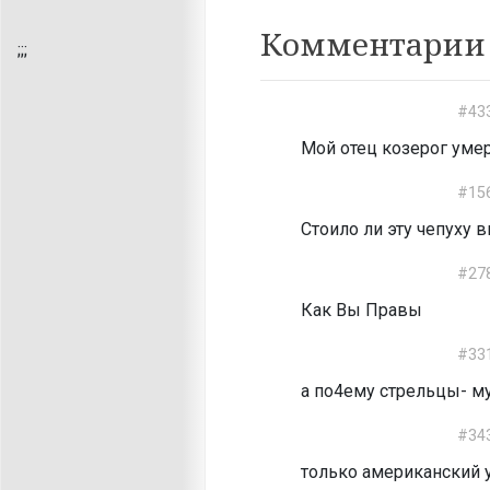
Комментарии 
;
;;
#43
Мой отец козерог умер 
#15
Стоило ли эту чепуху 
#27
Как Вы Правы
#33
а по4ему стрельцы- му
#34
только американский 