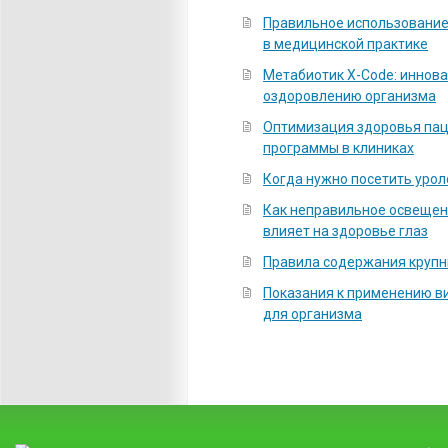
Правильное использование
в медицинской практике
Метабиотик X-Code: иннов
оздоровлению организма
Оптимизация здоровья па
программы в клиниках
Когда нужно посетить урол
Как неправильное освеще
влияет на здоровье глаз
Правила содержания крупн
Показания к применению ви
для организма