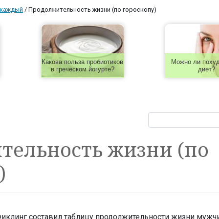
 каждый
/
Продолжительность жизни (по гороскопу)
Какова польза пробиотиков
Можно ли похуд
в греческом йогурте?
диет?
тельность жизни (по
)
иклинг составил таблицу продолжительности жизни мужч