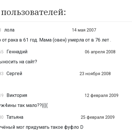
пользователей:
лола
3
14 мая 2007
от рака в 61 год. Мама (овен) умерла от в 76 лет .
Геннадий
65
06 апреля 2008
выносить на сайт?
Сергей
83
23 ноября 2008
Виктория
19
12 февраля 2009
ж4ины так мало??((((
Татьяна
30
25 февраля 2009
учёный мог придумать такое фуфло D