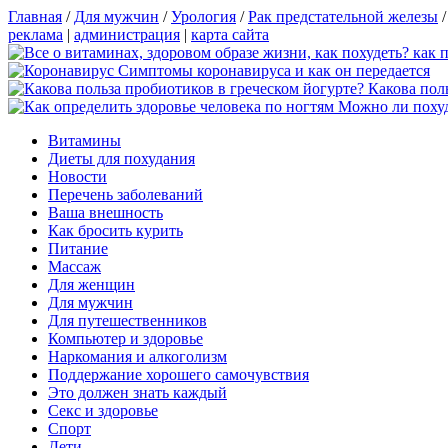
Главная
/
Для мужчин
/
Урология
/
Рак предстательной железы
реклама
|
администрация
|
карта сайта
Симптомы коронавируса и как он передается
Какова пол
Можно ли похуд
Витамины
Диеты для похудания
Новости
Перечень заболеваний
Ваша внешность
Как бросить курить
Питание
Массаж
Для женщин
Для мужчин
Для путешественников
Компьютер и здоровье
Наркомания и алкоголизм
Поддержание хорошего самочувствия
Это должен знать каждый
Секс и здоровье
Спорт
Дети