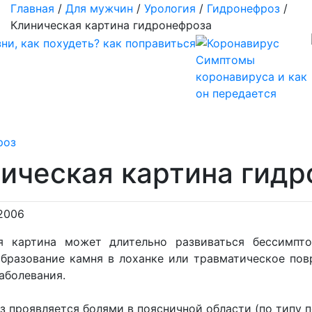
Главная
/
Для мужчин
/
Урология
/
Гидронефроз
/
Клиническая картина гидронефроза
Симптомы
коронавируса и как
он передается
роз
ическая картина гид
2006
я картина может длительно развиваться бессимпт
образование камня в лоханке или травматическое по
аболевания.
 проявляется болями в поясничной области (по типу п