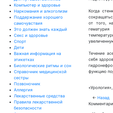
Компьютер и здоровье
Когда стен
Наркомания и алкоголизм
сокращатьс
Поддержание хорошего
от того, н
самочувствия
гематурия
Это должен знать каждый
температур
Секс и здоровье
увеличенну
Спорт
Дети
Течение ас
Важная информация на
себя здоро
этикетках
гидронефро
Биологические ритмы и сон
функцию по
Справочник медицинской
сестры
Позвоночник
«Урология»,
Аллергия
Лекарственные средства
←
Назад
Правила лекарственной
Комментари
безопасности