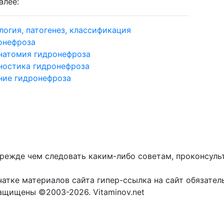
алее:
логия, патогенез, классификация
онефроза
натомия гидронефроза
ностика гидронефроза
ние гидронефроза
прежде чем следовать каким-либо советам, проконсуль
атке материалов сайта гипер-ссылка на сайт обязател
защищены ©2003-2026. Vitaminov.net