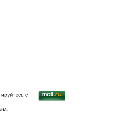
тируйтесь с
ьна.