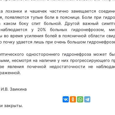
ка лоханки и чашечек частично замещается соедин
я, появляются тупые боли в пояснице. Боли при гидр
а каком боку спит больной. Другой важный симпт
 наблюдается у 20% больных гидронефрозом, ми
ы во время усиления болей в поясничной области сви
ю почку удается лишь при очень большом гидронефрозе
ептического одностороннего гидронефроза может бы
выми, несмотря на наличие у них прогрессирующего 
зе явления почечной недостаточности не наблюда
раженной.
 И.В. Заикина
и закрыты.