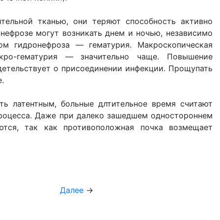
ительной тканью, они теряют способность активно
онефрозе могут возникать днем и ночью, независимо
ом гидронефроза — гематурия. Макроскопическая
кро-гематурия — значительно чаще. Повышение
детельствует о присоединении инфекции. Прощупать
.
ть латентным, больные длтительное время считают
процесса. Даже при далеко зашедшем одностороннем
ются, так как противоположная почка возмещает
Далее
→