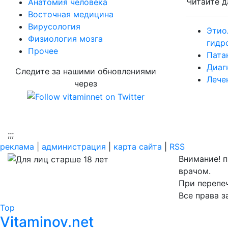
Читайте д
Aнатомия человека
Восточная медицина
Вирусология
Этио
Физиология мозга
гидр
Прочее
Пата
Диаг
Следите за нашими обновлениями
Лече
через
;
;;
реклама
|
администрация
|
карта сайта
|
RSS
Внимание! 
врачом.
При перепеч
Все права 
Top
Vitaminov.net