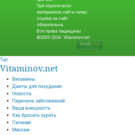
При перепечатке
материалов сайта гипер-
ссылка на сайт
обязательна.
Все права защищены
©2003-2026. Vitaminov.net
Top
Vitaminov.net
Витамины
Диеты для похудания
Новости
Перечень заболеваний
Ваша внешность
Как бросить курить
Питание
Массаж