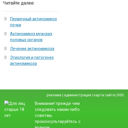
Читайте далее:
Первичный актиномикоз
почки
Актиномикоз мужских
половых органов
Лечение актиномикоза
Этиология и патогенез
актиномикоза
реклама
|
администрация
|
карта сайта
|
RSS
Внимание! прежде чем
следовать каким-либо
советам,
проконсультируйтесь с
врачом.