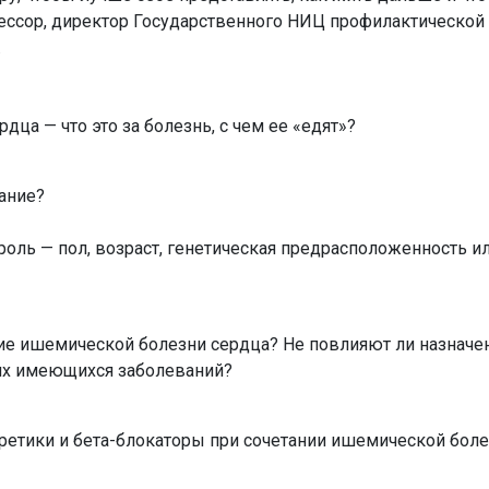
фессор, директор Государственного НИЦ профилактическо
.
дца — что это за болезнь, с чем ее «едят»?
вание?
оль — пол, возраст, генетическая предрасположенность и
ние ишемической болезни сердца? Не повлияют ли назнач
гих имеющихся заболеваний?
ретики и бета-блокаторы при сочетании ишемической боле