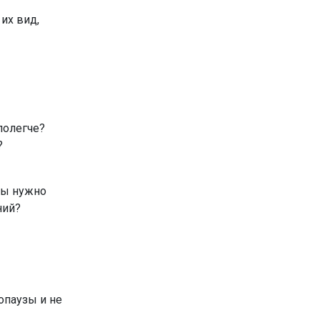
их вид,
полегче?
?
ты нужно
ний?
опаузы и не