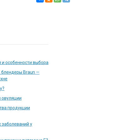
и и особенности выбора
 блендеры Braun —
ухне
у?
и овуляции
тва продукции
 заболеваний у