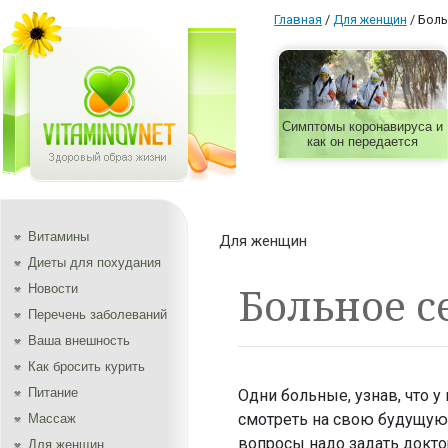
Главная
/
Для женщин
/
Боль
Симптомы коронавируса и
как он передается
Витамины
Для женщин
Диеты для похудания
Больное с
Новости
Перечень заболеваний
Ваша внешность
Как бросить курить
Питание
Одни больные, узнав, что 
смотреть на свою будущую 
Массаж
вопросы надо задать докто
Для женщин