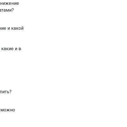
 снижение
атами?
ние и какой
 какие и в
 пить?
о можно