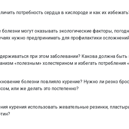
еличить потребность сердца в кислороде и как их избежать
ие болезни могут оказывать экологические факторы, погод
случаях нужно предпринимать для профилактики осложнени
идерживаться при этом заболевании? Какова должна быть
ганизм «полезным» холестерином и избегать потребления 
икновение болезни повлияло курение? Нужно ли резко брос
сом, или же делать это постепенно?
ния курения использовать жевательные резинки, пластыри
отин?