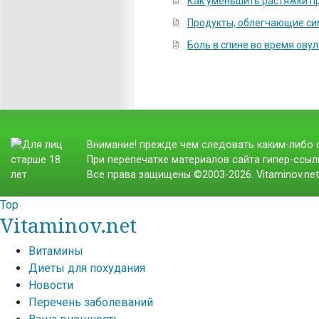
Как уменьшить растяжки п
Продукты, облегчающие с
Боль в спине во время ову
Внимание! прежде чем следовать каким-либо с
При перепечатке материалов сайта гипер-ссылк
Все права защищены ©2003-2026. Vitaminov.ne
Top
Vitaminov.net
Витамины
Диеты для похудания
Новости
Перечень заболеваний