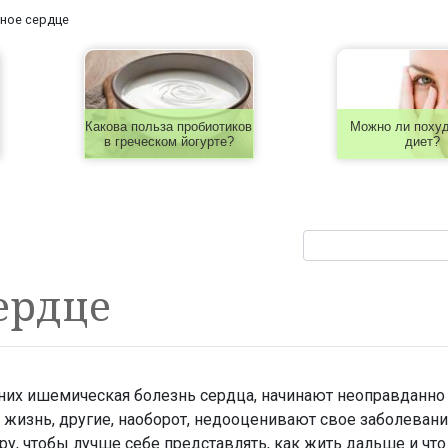
ное сердце
Какова польза пробиотиков
Можно ли похуд
в греческом йогурте?
диет?
ердце
у них ишемическая болезнь сердца, начинают неоправданно
жизнь, другие, наоборот, недооценивают свое заболевани
ру, чтобы лучше себе представлять, как жить дальше и что