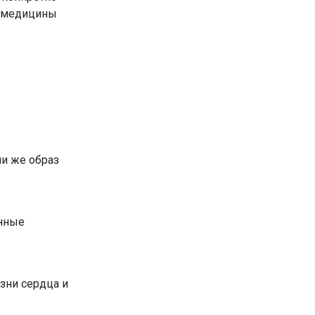
й медицины
ли же образ
енные
зни сердца и