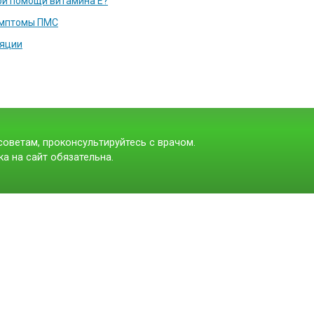
ри помощи витамина Е?
имптомы ПМС
ляции
оветам, проконсультируйтесь с врачом.
а на сайт обязательна.
t