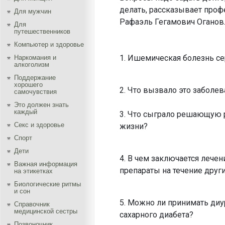
делать, рассказывает про
Для мужчин
Рафаэль Гегамович Оганов
Для
путешественников
Компьютер и здоровье
1. Ишемическая болезнь сер
Наркомания и
алкоголизм
Поддержание
хорошего
2. Что вызвало это заболе
самочувствия
Это должен знать
каждый
3. Что сыграло решающую р
Секс и здоровье
жизни?
Спорт
Дети
4. В чем заключается лече
Важная информация
препараты на течение дру
на этикетках
Биологические ритмы
и сон
5. Можно ли принимать диу
Справочник
медицинской сестры
сахарного диабета?
Позвоночник