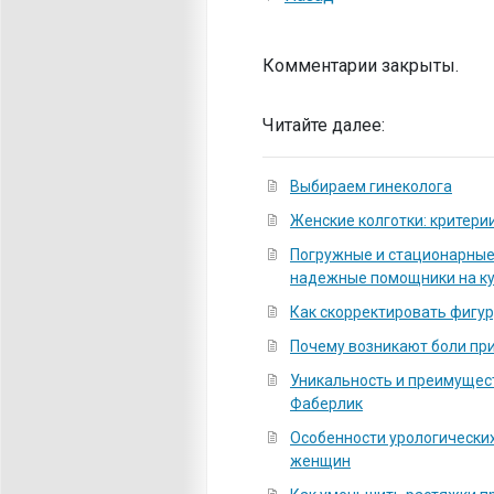
Комментарии закрыты.
Читайте далее:
Выбираем гинеколога
Женские колготки: критери
Погружные и стационарные
надежные помощники на к
Как скорректировать фигур
Почему возникают боли пр
Уникальность и преимущес
Фаберлик
Особенности урологических
женщин