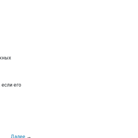
ожных
 если его
Далее
→