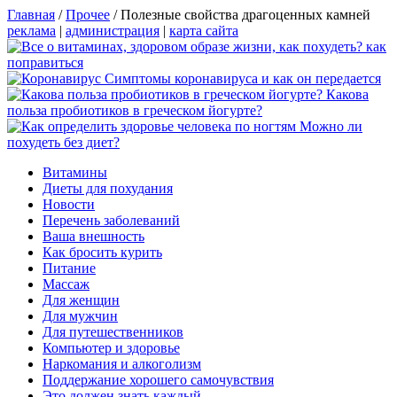
Главная
/
Прочее
/
Полезные свойства драгоценных камней
реклама
|
администрация
|
карта сайта
Симптомы коронавируса и как он передается
Какова
польза пробиотиков в греческом йогурте?
Можно ли
похудеть без диет?
Витамины
Диеты для похудания
Новости
Перечень заболеваний
Ваша внешность
Как бросить курить
Питание
Массаж
Для женщин
Для мужчин
Для путешественников
Компьютер и здоровье
Наркомания и алкоголизм
Поддержание хорошего самочувствия
Это должен знать каждый