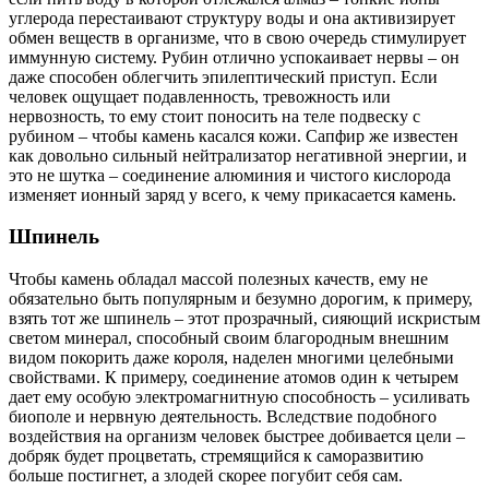
углерода перестаивают структуру воды и она активизирует
обмен веществ в организме, что в свою очередь стимулирует
иммунную систему. Рубин отлично успокаивает нервы – он
даже способен облегчить эпилептический приступ. Если
человек ощущает подавленность, тревожность или
нервозность, то ему стоит поносить на теле подвеску с
рубином – чтобы камень касался кожи. Сапфир же известен
как довольно сильный нейтрализатор негативной энергии, и
это не шутка – соединение алюминия и чистого кислорода
изменяет ионный заряд у всего, к чему прикасается камень.
Шпинель
Чтобы камень обладал массой полезных качеств, ему не
обязательно быть популярным и безумно дорогим, к примеру,
взять тот же шпинель – этот прозрачный, сияющий искристым
светом минерал, способный своим благородным внешним
видом покорить даже короля, наделен многими целебными
свойствами. К примеру, соединение атомов один к четырем
дает ему особую электромагнитную способность – усиливать
биополе и нервную деятельность. Вследствие подобного
воздействия на организм человек быстрее добивается цели –
добряк будет процветать, стремящийся к саморазвитию
больше постигнет, а злодей скорее погубит себя сам.