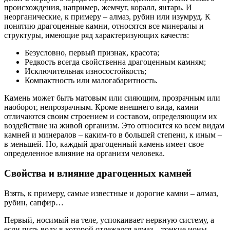
происхождения, например, жемчуг, коралл, янтарь. И
неорганические, к примеру – алмаз, рубин или изумруд. К
понятию драгоценные камни, относятся все минералы и
структуры, имеющие ряд характеризующих качеств:
Безусловно, первый признак, красота;
Редкость всегда свойственна драгоценным камням;
Исключительная износостойкость;
Компактность или малогабаритность.
Камень может быть матовым или сияющим, прозрачным или
наоборот, непрозрачным. Кроме внешнего вида, камни
отличаются своим строением и составом, определяющим их
воздействие на живой организм. Это относится ко всем видам
камней и минералов – каким-то в большей степени, к иным –
в меньшей. Но, каждый драгоценный камень имеет свое
определенное влияние на организм человека.
Свойства и влияние драгоценных камней
Взять, к примеру, самые известные и дорогие камни – алмаз,
рубин, сапфир…
Первый, носимый на теле, успокаивает нервную систему, а
если пить воду в которой отлежался алмаз – тонкие ионы