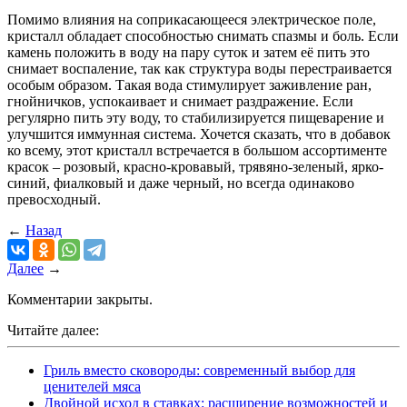
Помимо влияния на соприкасающееся электрическое поле,
кристалл обладает способностью снимать спазмы и боль. Если
камень положить в воду на пару суток и затем её пить это
снимает воспаление, так как структура воды перестраивается
особым образом. Такая вода стимулирует заживление ран,
гнойничков, успокаивает и снимает раздражение. Если
регулярно пить эту воду, то стабилизируется пищеварение и
улучшится иммунная система. Хочется сказать, что в добавок
ко всему, этот кристалл встречается в большом ассортименте
красок – розовый, красно-кровавый, трявяно-зеленый, ярко-
синий, фиалковый и даже черный, но всегда одинаково
превосходный.
←
Назад
Далее
→
Комментарии закрыты.
Читайте далее:
Гриль вместо сковороды: современный выбор для
ценителей мяса
Двойной исход в ставках: расширение возможностей и