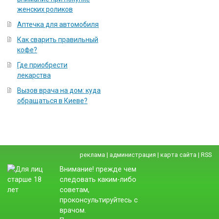
женских роликов
Аптечка для автомобиля
Как сварить правильный
кофе?
Где приобрести
лекарства
Вызов врача на дом: куда
обращаться в Киеве?
реклама
|
администрация
|
карта сайта
|
RSS
Внимание! прежде чем
следовать каким-либо
советам,
проконсультируйтесь с
врачом.