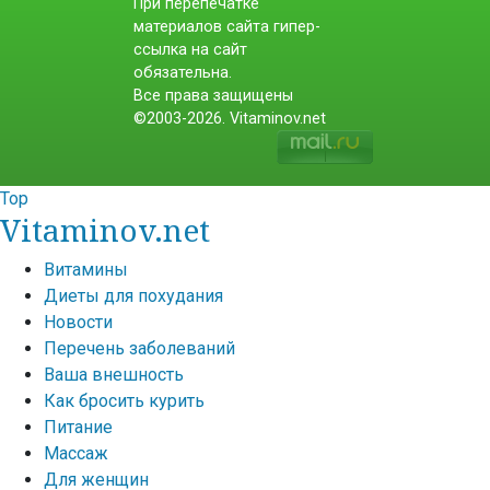
При перепечатке
материалов сайта гипер-
ссылка на сайт
обязательна.
Все права защищены
©2003-2026. Vitaminov.net
Top
Vitaminov.net
Витамины
Диеты для похудания
Новости
Перечень заболеваний
Ваша внешность
Как бросить курить
Питание
Массаж
Для женщин