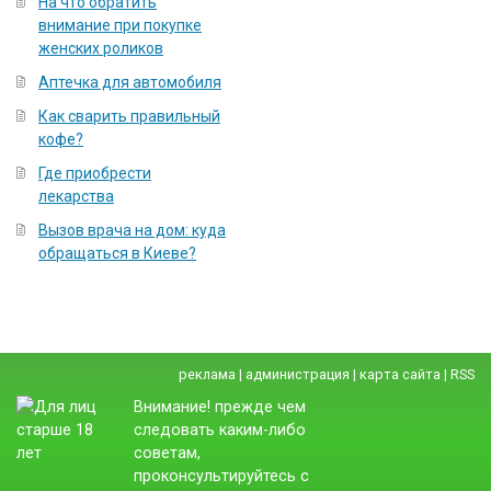
На что обратить
внимание при покупке
женских роликов
Аптечка для автомобиля
Как сварить правильный
кофе?
Где приобрести
лекарства
Вызов врача на дом: куда
обращаться в Киеве?
реклама
|
администрация
|
карта сайта
|
RSS
Внимание! прежде чем
следовать каким-либо
советам,
проконсультируйтесь с