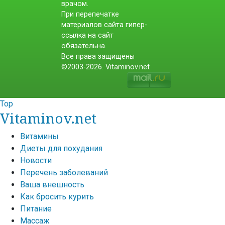
врачом.
При перепечатке
материалов сайта гипер-
ссылка на сайт
обязательна.
Все права защищены
©2003-2026. Vitaminov.net
Top
Vitaminov.net
Витамины
Диеты для похудания
Новости
Перечень заболеваний
Ваша внешность
Как бросить курить
Питание
Массаж