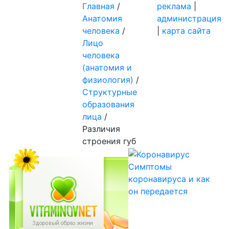
Главная
/
реклама
|
Aнатомия
администрация
человека
/
|
карта сайта
Лицо
человека
(анатомия и
физиология)
/
Структурные
образования
лица
/
Различия
строения губ
Симптомы
коронавируса и как
он передается