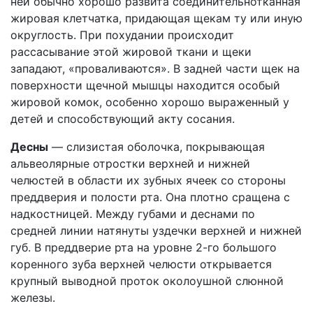
ней обычно хорошо развита соединительнотканная
жировая клетчатка, придающая щекам ту или иную
округлость. При похудании происходит
рассасывание этой жировой ткани и щеки
западают, «проваливаются». В задней части щек на
поверхности щечной мышцы находится особый
жировой комок, особенно хорошо выраженный у
детей и способствующий акту сосания.
Десны
— слизистая оболочка, покрывающая
альвеолярные отростки верхней и нижней
челюстей в области их зубных ячеек со стороны
преддверия и полости рта. Она плотно сращена с
надкостницей. Между губами и деснами по
средней линии натянуты уздечки верхней и нижней
губ. В преддверие рта на уровне 2-го большого
коренного зуба верхней челюсти открывается
крупный выводной проток околоушной слюнной
железы.